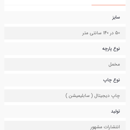
سایز
50 در 140 سانتی متر
نوع پارچه
مخمل
نوع چاپ
چاپ دیجیتال ( سابلیمیشن )
تولید
انتشارات مشهور