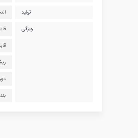
تولید
انت
ویژگی
قاب
قاب
ریش
دور
بند