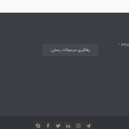
رچم ،
رهگیری مرسولات پستی