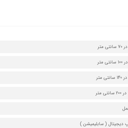
مل
 دیجیتال ( سابلیمیشن )