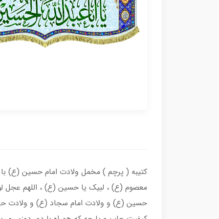
کتیبه ( پرچم ) مخمل ولادت امام حسین (ع) با ذ
معصوم (ع) ، لبیک یا حسین (ع) ، اللهم عجل لو
حسین (ع) و ولادت امام سجاد (ع) و ولادت حض
کیفیت چاپ و پارچه که همراه با دور دوزی و ر