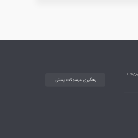
رچم ،
رهگیری مرسولات پستی