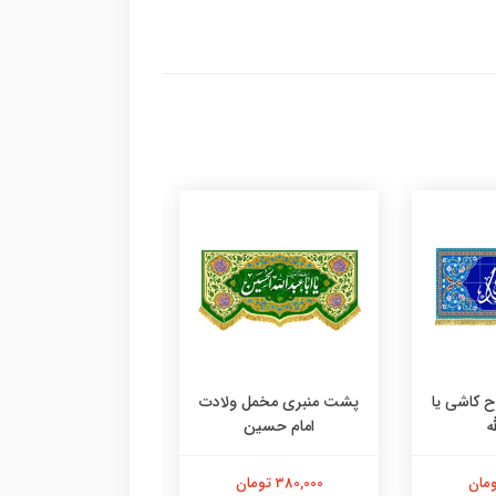
ی مخمل ولادت
پشت منبری مخمل ولادت
کتیبه عمودی ول
م حسین
امام حسین
حسین
تومان
380,000 تومان
380,000 تومان