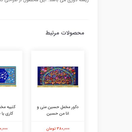
محصولات مرتبط
دکور مخمل حسین منی و
کتیبه مخمل طرح کاشی
کتیب
انا من حسین
کاری یا حسین شهید
ک
380,000 تومان
380,000 تومان