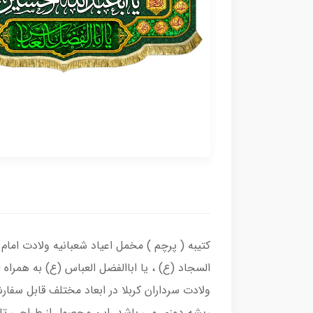
کتیبه ( پرچم ) مخمل اعیاد شعبانیه ولادت اما
السجاد (ع) ، یا اباالفضل العباس (ع) به همراه
ولادت سرداران کربلا در ابعاد مختلف قابل سفا
ریشه دوزی می باشد. این محصول از طراحی تا چ