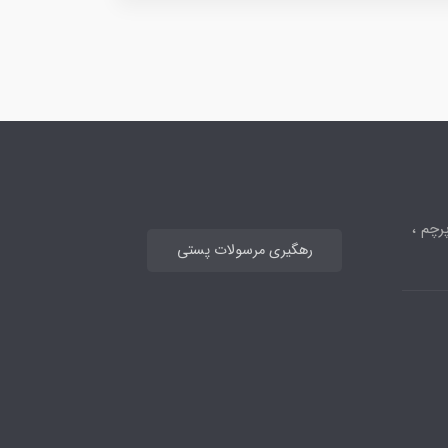
رچم ،
رهگیری مرسولات پستی