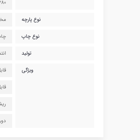
280 در 600 سانتی 
نوع پارچه
مخ
نوع چاپ
چاپ
تولید
انت
ویژگی
قاب
قاب
ریش
دور