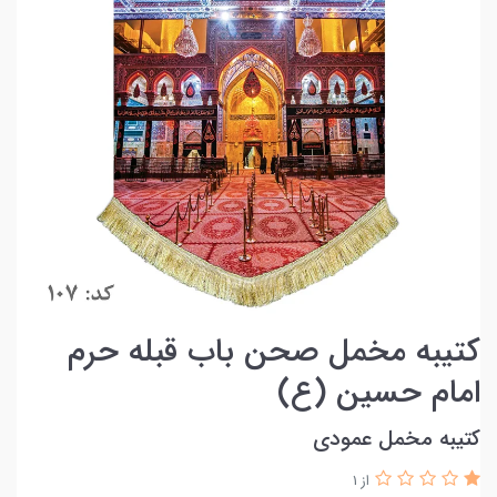
کتیبه مخمل صحن باب قبله حرم
امام حسین (ع)
کتیبه مخمل عمودی
از 1