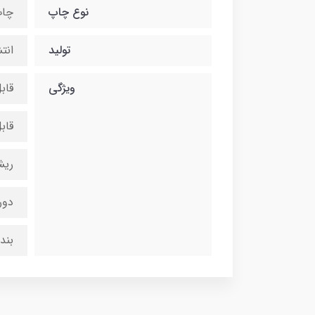
نوع چاپ
چاپ
تولید
انت
ویژگی
قاب
قاب
ریش
دور
بند