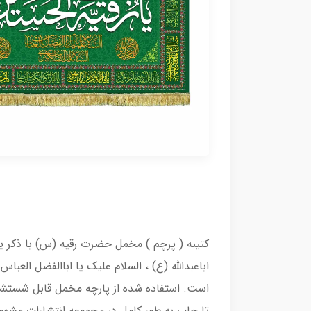
کتیبه ( پرچم ) مخمل حضرت رقیه (س) با ذکر یا
اباعبدالله (ع) ، السلام علیک یا اباالفضل الع
است. استفاده شده از پارچه مخمل قابل شستشو 
تا چاپ به طور کامل در مجموعه انتشارات مشهور