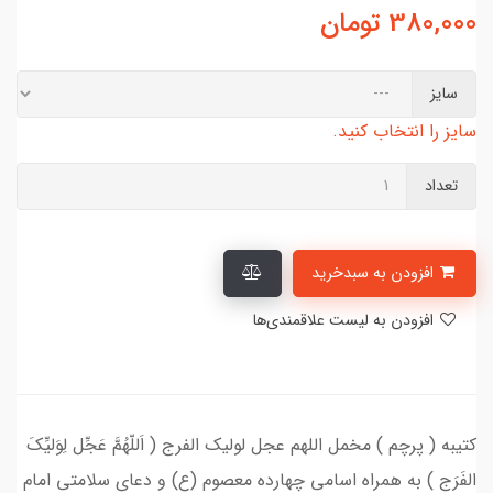
380,000
تومان
سایز
سایز را انتخاب کنید.
تعداد
افزودن به سبدخرید
افزودن به لیست علاقمندی‌ها
کتیبه ( پرچم ) مخمل اللهم عجل لولیک الفرج ( اَللّهُمَّ عَجِّل لِوَلیِّکَ
الفَرَج ) به همراه اسامی چهارده معصوم (ع) و دعای سلامتی امام