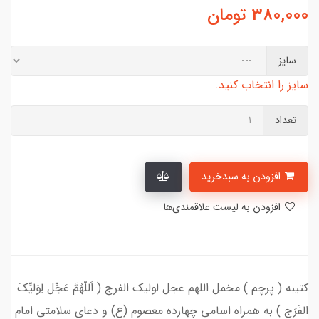
380,000
تومان
سایز
سایز را انتخاب کنید.
تعداد
افزودن به سبدخرید
افزودن به لیست علاقمندی‌ها
کتیبه ( پرچم ) مخمل اللهم عجل لولیک الفرج ( اَللّهُمَّ عَجِّل لِوَلیِّکَ
الفَرَج ) به همراه اسامی چهارده معصوم (ع) و دعای سلامتی امام