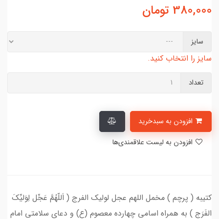
380,000
تومان
سایز
سایز را انتخاب کنید.
تعداد
افزودن به سبدخرید
افزودن به لیست علاقمندی‌ها
کتیبه ( پرچم ) مخمل اللهم عجل لولیک الفرج ( اَللّهُمَّ عَجِّل لِوَلیِّکَ
الفَرَج ) به همراه اسامی چهارده معصوم (ع) و دعای سلامتی امام