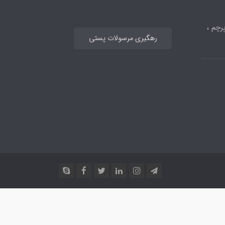
رچم ،
رهگیری مرسولات پستی