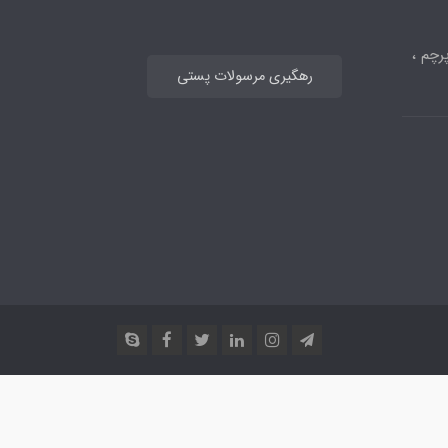
رچم ،
رهگیری مرسولات پستی