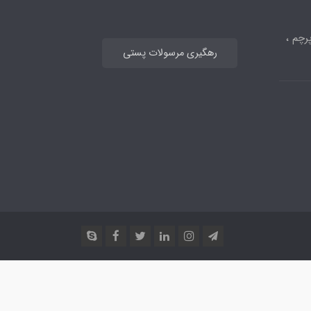
رچم ،
رهگیری مرسولات پستی