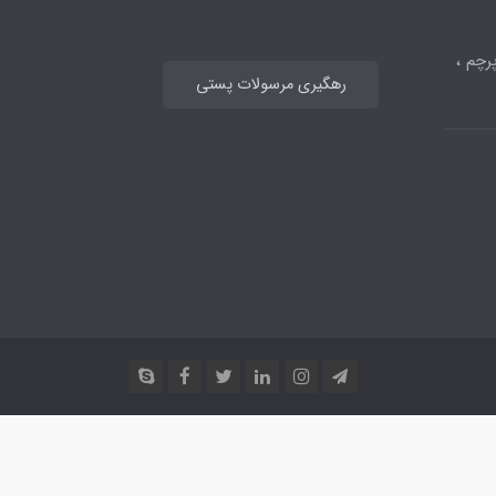
رچم ،
رهگیری مرسولات پستی