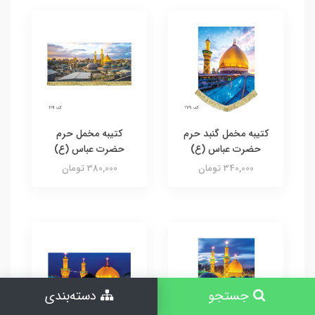
کتیبه مخمل گنبد حرم
کتیبه مخمل حرم
حضرت عباس (ع)
حضرت عباس (ع)
340,000 تومان
380,000 تومان
جستجو
دسته‌بندی