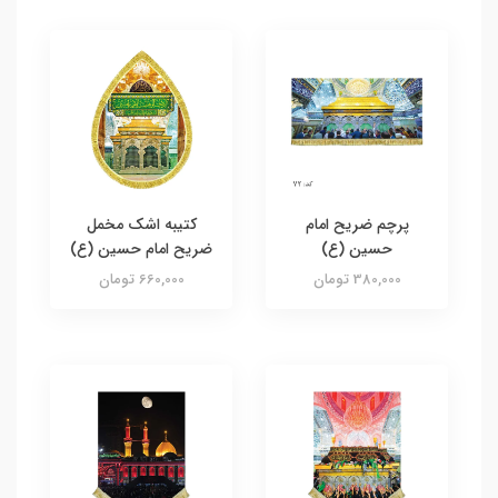
پرچم ضریح امام
کتیبه اشک مخمل
حسین (ع)
ضریح امام حسین (ع)
380,000 تومان
660,000 تومان