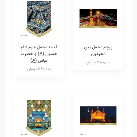
پرچم مخمل بین
کتیبه مخمل حرم امام
الحرمین
حسین (ع) و حضرت
عباس (ع)
380,000 تومان
340,000 تومان