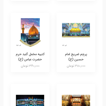
پرچم ضریح امام
کتیبه مخمل گنبد حرم
حسین (ع)
حضرت عباس (ع)
380,000 تومان
340,000 تومان