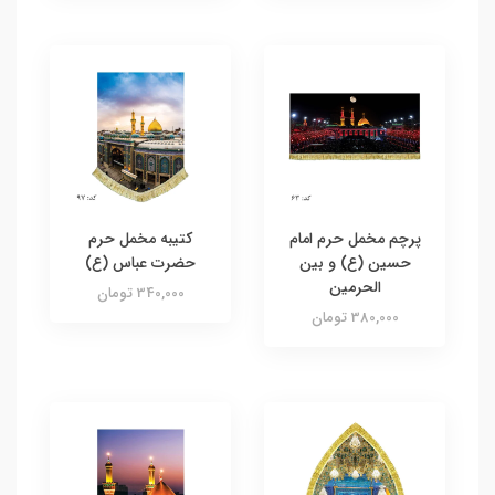
پرچم مخمل حرم امام
کتیبه مخمل حرم
حسین (ع) و بین
حضرت عباس (ع)
الحرمین
340,000 تومان
380,000 تومان