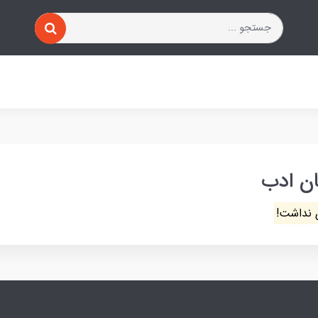
ن ادب
 نداشت!