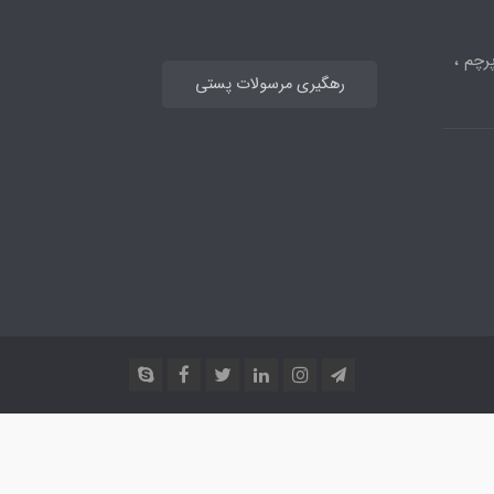
رچم ،
رهگیری مرسولات پستی