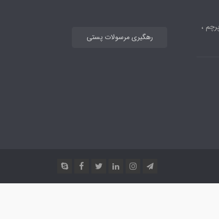
رچم ،
رهگیری مرسولات پستی