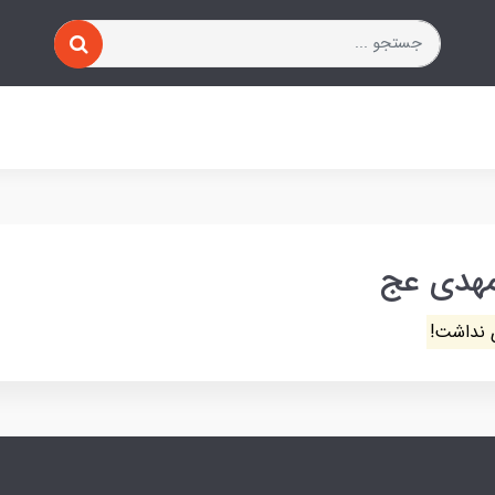
مهدی عج
 نداشت!