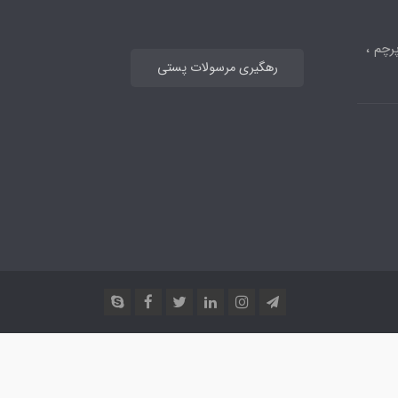
رچم ،
رهگیری مرسولات پستی