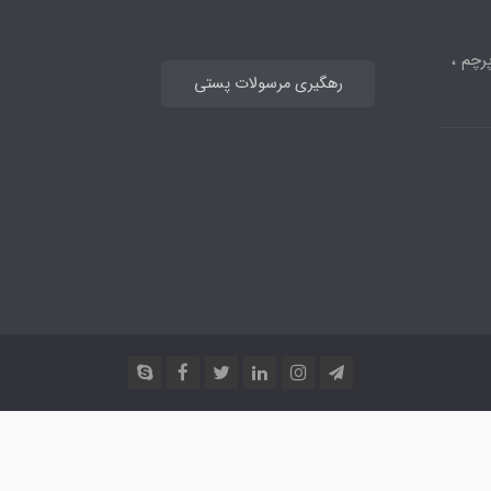
رچم ،
رهگیری مرسولات پستی