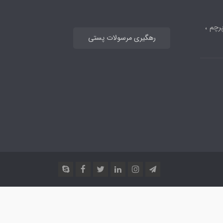
رچم ،
رهگیری مرسولات پستی