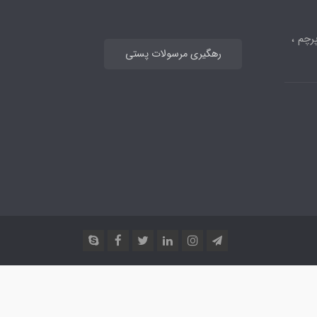
رچم ،
رهگیری مرسولات پستی