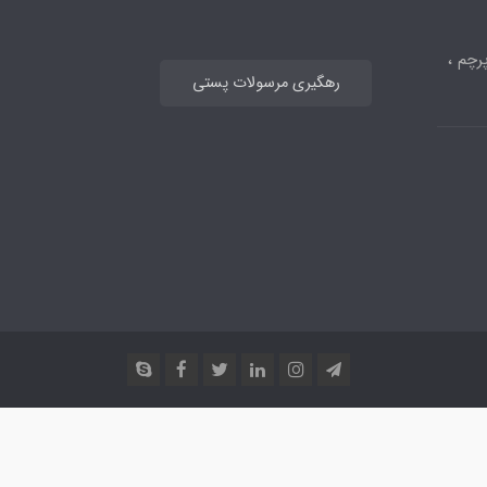
رچم ،
رهگیری مرسولات پستی